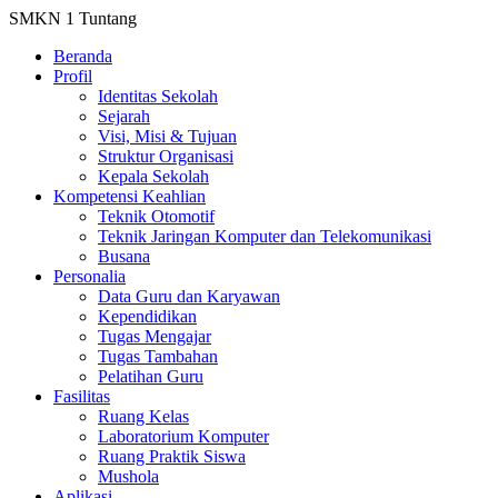
SMKN 1 Tuntang
Beranda
Profil
Identitas Sekolah
Sejarah
Visi, Misi & Tujuan
Struktur Organisasi
Kepala Sekolah
Kompetensi Keahlian
Teknik Otomotif
Teknik Jaringan Komputer dan Telekomunikasi
Busana
Personalia
Data Guru dan Karyawan
Kependidikan
Tugas Mengajar
Tugas Tambahan
Pelatihan Guru
Fasilitas
Ruang Kelas
Laboratorium Komputer
Ruang Praktik Siswa
Mushola
Aplikasi