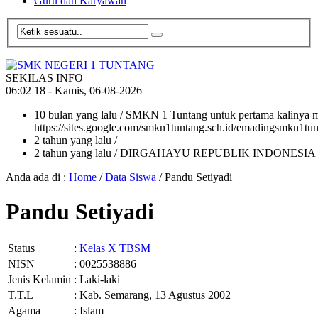
Guru dan Karyawan
SEKILAS INFO
06
:
02
19
- Kamis, 06-08-2026
10 bulan yang lalu
/ SMKN 1 Tuntang untuk pertama kalinya me
https://sites.google.com/smkn1tuntang.sch.id/emadingsmkn1tun
2 tahun yang lalu
/
2 tahun yang lalu
/ DIRGAHAYU REPUBLIK INDONESIA
Anda ada di :
Home
/
Data Siswa
/
Pandu Setiyadi
Pandu Setiyadi
Status
:
Kelas X TBSM
NISN
: 0025538886
Jenis Kelamin
: Laki-laki
T.T.L
: Kab. Semarang, 13 Agustus 2002
Agama
: Islam