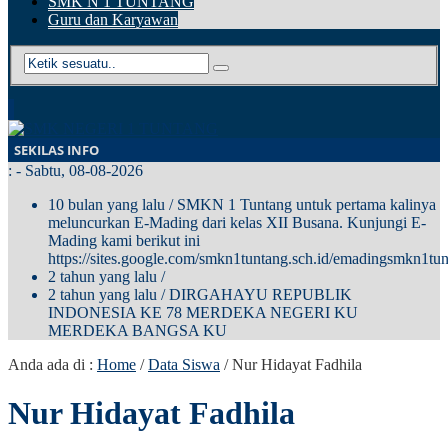
SMK N 1 TUNTANG
Guru dan Karyawan
SEKILAS INFO
:
- Sabtu, 08-08-2026
10 bulan yang lalu
/ SMKN 1 Tuntang untuk pertama kalinya
meluncurkan E-Mading dari kelas XII Busana. Kunjungi E-
Mading kami berikut ini
https://sites.google.com/smkn1tuntang.sch.id/emadingsmkn1tun
2 tahun yang lalu
/
2 tahun yang lalu
/ DIRGAHAYU REPUBLIK
INDONESIA KE 78 MERDEKA NEGERI KU
MERDEKA BANGSA KU
Anda ada di :
Home
/
Data Siswa
/
Nur Hidayat Fadhila
Nur Hidayat Fadhila