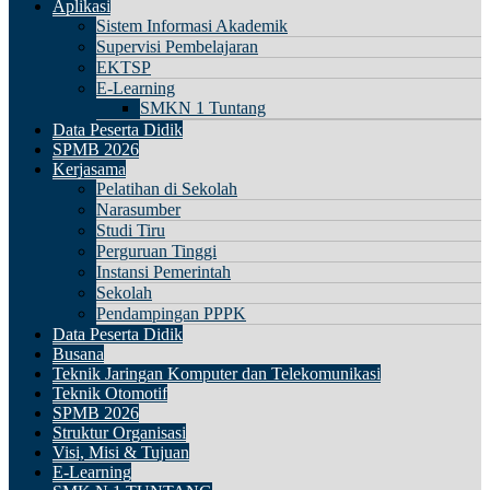
Aplikasi
Sistem Informasi Akademik
Supervisi Pembelajaran
EKTSP
E-Learning
SMKN 1 Tuntang
Data Peserta Didik
SPMB 2026
Kerjasama
Pelatihan di Sekolah
Narasumber
Studi Tiru
Perguruan Tinggi
Instansi Pemerintah
Sekolah
Pendampingan PPPK
Data Peserta Didik
Busana
Teknik Jaringan Komputer dan Telekomunikasi
Teknik Otomotif
SPMB 2026
Struktur Organisasi
Visi, Misi & Tujuan
E-Learning