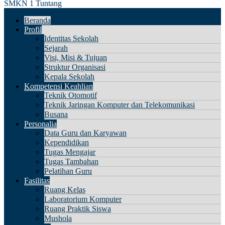
SMKN 1 Tuntang
Beranda
Profil
Identitas Sekolah
Sejarah
Visi, Misi & Tujuan
Struktur Organisasi
Kepala Sekolah
Kompetensi Keahlian
Teknik Otomotif
Teknik Jaringan Komputer dan Telekomunikasi
Busana
Personalia
Data Guru dan Karyawan
Kependidikan
Tugas Mengajar
Tugas Tambahan
Pelatihan Guru
Fasilitas
Ruang Kelas
Laboratorium Komputer
Ruang Praktik Siswa
Mushola