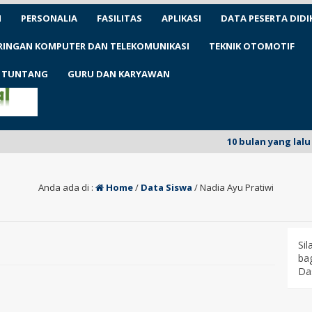
N
PERSONALIA
FASILITAS
APLIKASI
DATA PESERTA DIDI
ARINGAN KOMPUTER DAN TELEKOMUNIKASI
TEKNIK OTOMOTIF
1 TUNTANG
GURU DAN KARYAWAN
10 bulan yang lalu
/ SM
Anda ada di :
Home
/
Data Siswa
/
Nadia Ayu Pratiwi
Si
bag
Da