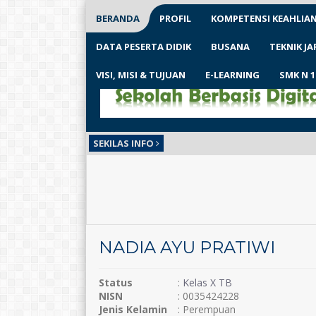
BERANDA
PROFIL
KOMPETENSI KEAHLIA
DATA PESERTA DIDIK
BUSANA
TEKNIK J
VISI, MISI & TUJUAN
E-LEARNING
SMK N 
SEKILAS INFO
NADIA AYU PRATIWI
Status
:
Kelas X TB
NISN
: 0035424228
Jenis Kelamin
: Perempuan