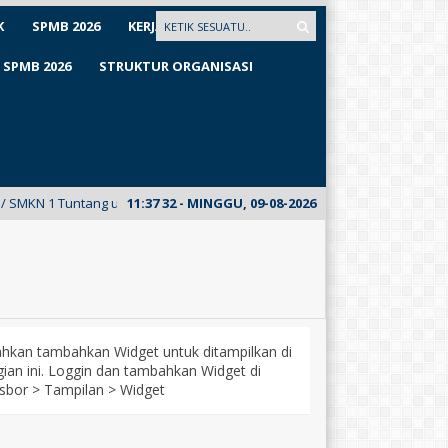
K
SPMB 2026
KERJASAMA
SPMB 2026
STRUKTUR ORGANISASI
KN 1 Tuntang untuk pertama kalinya meluncurkan E-Mading dari kelas XII
11
:
37
33
- MINGGU, 09-08-2026
lahkan tambahkan Widget untuk ditampilkan di
ian ini. Loggin dan tambahkan Widget di
sbor > Tampilan > Widget