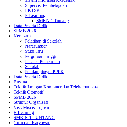
Sistem Informasi Akademik
Supervisi Pembelajaran
EKTSP
E-Learning
SMKN 1 Tuntang
Data Peserta Didik
SPMB 2026
Kerjasama
Pelatihan di Sekolah
Narasumber
Studi Tiru
Perguruan Tinggi
Instansi Pemerintah
Sekolah
Pendampingan PPPK
Data Peserta Didik
Busana
Teknik Jaringan Komputer dan Telekomunikasi
Teknik Otomotif
SPMB 2026
Struktur Organisasi
Visi, Misi & Tujuan
E-Learning
SMK N 1 TUNTANG
Guru dan Karyawan