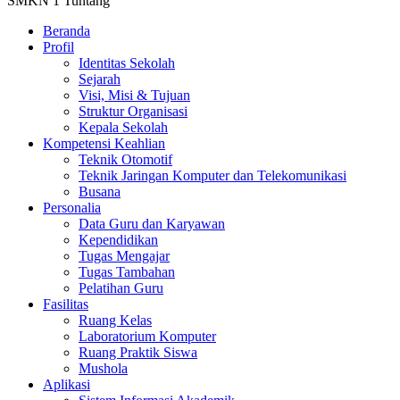
SMKN 1 Tuntang
Beranda
Profil
Identitas Sekolah
Sejarah
Visi, Misi & Tujuan
Struktur Organisasi
Kepala Sekolah
Kompetensi Keahlian
Teknik Otomotif
Teknik Jaringan Komputer dan Telekomunikasi
Busana
Personalia
Data Guru dan Karyawan
Kependidikan
Tugas Mengajar
Tugas Tambahan
Pelatihan Guru
Fasilitas
Ruang Kelas
Laboratorium Komputer
Ruang Praktik Siswa
Mushola
Aplikasi