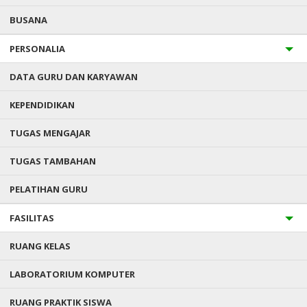
Alamat : Krajan Rt.02.Rw.02 Tenggaron, Banyubiru
BUSANA
083838353478
PERSONALIA
DATA GURU DAN KARYAWAN
Silahkan tambahkan Widget untuk ditampilkan di bagian ini.
KEPENDIDIKAN
Loggin dan tambahkan Widget di Dasbor > Tampilan >
Widget
TUGAS MENGAJAR
TUGAS TAMBAHAN
PELATIHAN GURU
FASILITAS
RUANG KELAS
Copyright © 2018
SMK NEGERI 1 TUNTANG
.
LABORATORIUM KOMPUTER
RUANG PRAKTIK SISWA