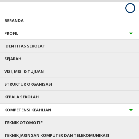
BERANDA
PROFIL
IDENTITAS SEKOLAH
SEJARAH
Anda ada di :
Home
/
Data Siswa
/
Lia Apriyani
VISI, MISI & TUJUAN
STRUKTUR ORGANISASI
LIA APRIYANI
KEPALA SEKOLAH
Status
:
Kelas X TKJ
KOMPETENSI KEAHLIAN
NISN
: 303
Jenis Kelamin
: P
T.T.L
: Kab. Semarang 27/04/2001
TEKNIK OTOMOTIF
Agama
: ISLAM
Mulai Masuk
: 2019
TEKNIK JARINGAN KOMPUTER DAN TELEKOMUNIKASI