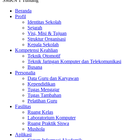
SMKN 1 Tuntang
Beranda
Profil
Identitas Sekolah
Sejarah
Visi, Misi & Tujuan
Struktur Organisasi
Kepala Sekolah
Kompetensi Keahlian
Teknik Otomotif
Teknik Jaringan Komputer dan Telekomunikasi
Busana
Personalia
Data Guru dan Karyawan
Kependidikan
Tugas Mengajar
Tugas Tambahan
Pelatihan Guru
Fasilitas
Ruang Kelas
Laboratorium Komputer
Ruang Praktik Siswa
Mushola
Aplikasi