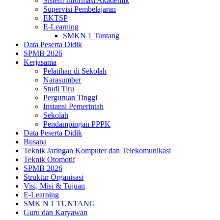
Sistem Informasi Akademik
Supervisi Pembelajaran
EKTSP
E-Learning
SMKN 1 Tuntang
Data Peserta Didik
SPMB 2026
Kerjasama
Pelatihan di Sekolah
Narasumber
Studi Tiru
Perguruan Tinggi
Instansi Pemerintah
Sekolah
Pendampingan PPPK
Data Peserta Didik
Busana
Teknik Jaringan Komputer dan Telekomunikasi
Teknik Otomotif
SPMB 2026
Struktur Organisasi
Visi, Misi & Tujuan
E-Learning
SMK N 1 TUNTANG
Guru dan Karyawan