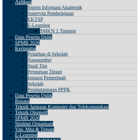
Aplikasi
Sistem Informasi Akademik
Supervisi Pembelajaran
EKTSP
E-Learning
SMKN 1 Tuntang
Data Peserta Didik
SPMB 2026
Kerjasama
Pelatihan di Sekolah
Narasumber
Studi Tiru
Perguruan Tinggi
Instansi Pemerintah
Sekolah
Pendampingan PPPK
Data Peserta Didik
Busana
Teknik Jaringan Komputer dan Telekomunikasi
Teknik Otomotif
SPMB 2026
Struktur Organisasi
Visi, Misi & Tujuan
E-Learning