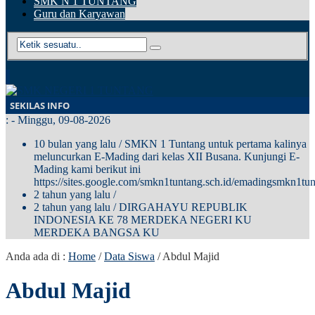
SMK N 1 TUNTANG
Guru dan Karyawan
SEKILAS INFO
:
- Minggu, 09-08-2026
10 bulan yang lalu
/ SMKN 1 Tuntang untuk pertama kalinya
meluncurkan E-Mading dari kelas XII Busana. Kunjungi E-
Mading kami berikut ini
https://sites.google.com/smkn1tuntang.sch.id/emadingsmkn1tun
2 tahun yang lalu
/
2 tahun yang lalu
/ DIRGAHAYU REPUBLIK
INDONESIA KE 78 MERDEKA NEGERI KU
MERDEKA BANGSA KU
Anda ada di :
Home
/
Data Siswa
/
Abdul Majid
Abdul Majid