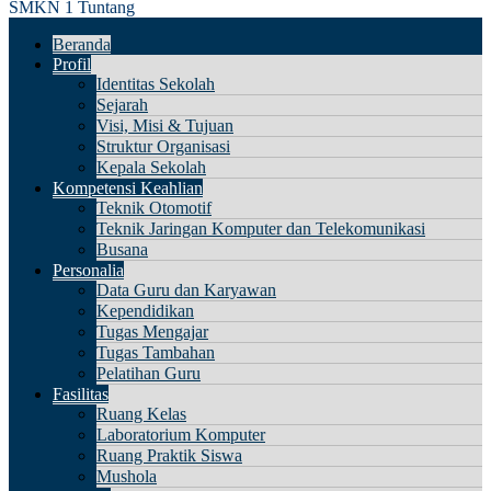
SMKN 1 Tuntang
Beranda
Profil
Identitas Sekolah
Sejarah
Visi, Misi & Tujuan
Struktur Organisasi
Kepala Sekolah
Kompetensi Keahlian
Teknik Otomotif
Teknik Jaringan Komputer dan Telekomunikasi
Busana
Personalia
Data Guru dan Karyawan
Kependidikan
Tugas Mengajar
Tugas Tambahan
Pelatihan Guru
Fasilitas
Ruang Kelas
Laboratorium Komputer
Ruang Praktik Siswa
Mushola