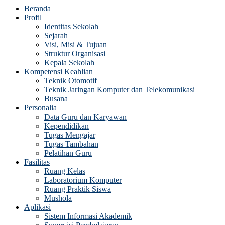
Beranda
Profil
Identitas Sekolah
Sejarah
Visi, Misi & Tujuan
Struktur Organisasi
Kepala Sekolah
Kompetensi Keahlian
Teknik Otomotif
Teknik Jaringan Komputer dan Telekomunikasi
Busana
Personalia
Data Guru dan Karyawan
Kependidikan
Tugas Mengajar
Tugas Tambahan
Pelatihan Guru
Fasilitas
Ruang Kelas
Laboratorium Komputer
Ruang Praktik Siswa
Mushola
Aplikasi
Sistem Informasi Akademik