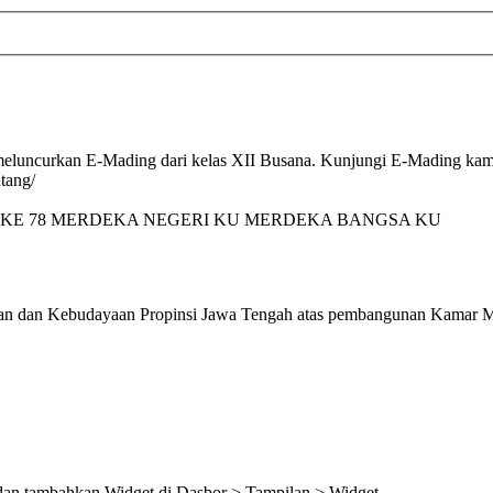
luncurkan E-Mading dari kelas XII Busana. Kunjungi E-Mading kami 
tang/
 KE 78 MERDEKA NEGERI KU MERDEKA BANGSA KU
an dan Kebudayaan Propinsi Jawa Tengah atas pembangunan Kamar 
 dan tambahkan Widget di Dasbor > Tampilan > Widget