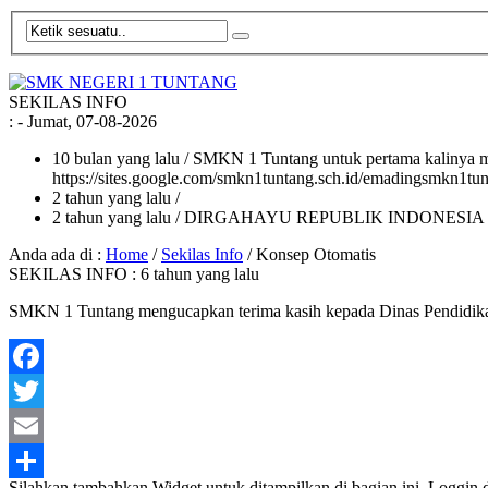
SEKILAS INFO
:
- Jumat, 07-08-2026
10 bulan yang lalu
/ SMKN 1 Tuntang untuk pertama kalinya me
https://sites.google.com/smkn1tuntang.sch.id/emadingsmkn1tun
2 tahun yang lalu
/
2 tahun yang lalu
/ DIRGAHAYU REPUBLIK INDONESIA
Anda ada di :
Home
/
Sekilas Info
/
Konsep Otomatis
SEKILAS INFO : 6 tahun yang lalu
SMKN 1 Tuntang mengucapkan terima kasih kepada Dinas Pendidik
Facebook
Twitter
Email
Silahkan tambahkan Widget untuk ditampilkan di bagian ini. Loggin