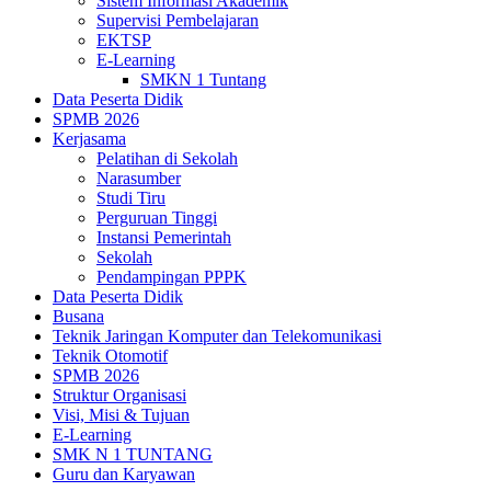
Sistem Informasi Akademik
Supervisi Pembelajaran
EKTSP
E-Learning
SMKN 1 Tuntang
Data Peserta Didik
SPMB 2026
Kerjasama
Pelatihan di Sekolah
Narasumber
Studi Tiru
Perguruan Tinggi
Instansi Pemerintah
Sekolah
Pendampingan PPPK
Data Peserta Didik
Busana
Teknik Jaringan Komputer dan Telekomunikasi
Teknik Otomotif
SPMB 2026
Struktur Organisasi
Visi, Misi & Tujuan
E-Learning
SMK N 1 TUNTANG
Guru dan Karyawan