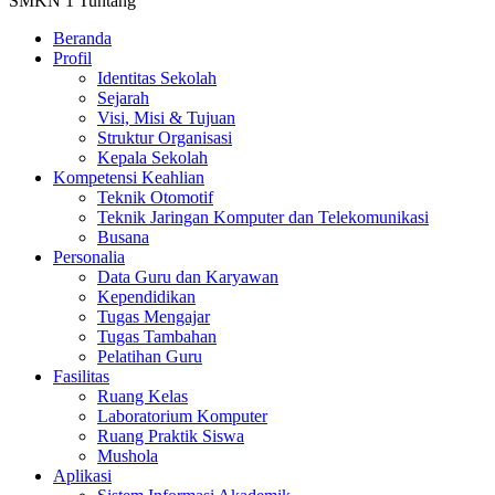
SMKN 1 Tuntang
Beranda
Profil
Identitas Sekolah
Sejarah
Visi, Misi & Tujuan
Struktur Organisasi
Kepala Sekolah
Kompetensi Keahlian
Teknik Otomotif
Teknik Jaringan Komputer dan Telekomunikasi
Busana
Personalia
Data Guru dan Karyawan
Kependidikan
Tugas Mengajar
Tugas Tambahan
Pelatihan Guru
Fasilitas
Ruang Kelas
Laboratorium Komputer
Ruang Praktik Siswa
Mushola
Aplikasi