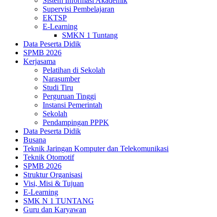
Sistem Informasi Akademik
Supervisi Pembelajaran
EKTSP
E-Learning
SMKN 1 Tuntang
Data Peserta Didik
SPMB 2026
Kerjasama
Pelatihan di Sekolah
Narasumber
Studi Tiru
Perguruan Tinggi
Instansi Pemerintah
Sekolah
Pendampingan PPPK
Data Peserta Didik
Busana
Teknik Jaringan Komputer dan Telekomunikasi
Teknik Otomotif
SPMB 2026
Struktur Organisasi
Visi, Misi & Tujuan
E-Learning
SMK N 1 TUNTANG
Guru dan Karyawan