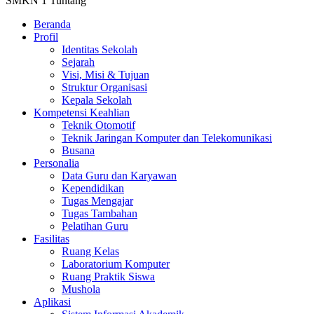
SMKN 1 Tuntang
Beranda
Profil
Identitas Sekolah
Sejarah
Visi, Misi & Tujuan
Struktur Organisasi
Kepala Sekolah
Kompetensi Keahlian
Teknik Otomotif
Teknik Jaringan Komputer dan Telekomunikasi
Busana
Personalia
Data Guru dan Karyawan
Kependidikan
Tugas Mengajar
Tugas Tambahan
Pelatihan Guru
Fasilitas
Ruang Kelas
Laboratorium Komputer
Ruang Praktik Siswa
Mushola
Aplikasi