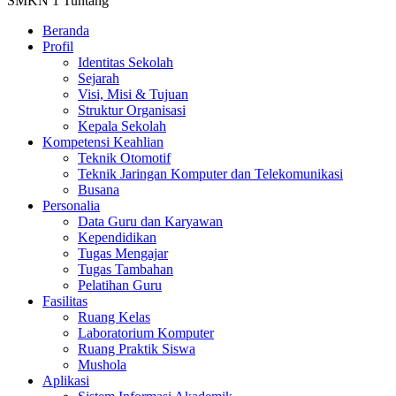
SMKN 1 Tuntang
Beranda
Profil
Identitas Sekolah
Sejarah
Visi, Misi & Tujuan
Struktur Organisasi
Kepala Sekolah
Kompetensi Keahlian
Teknik Otomotif
Teknik Jaringan Komputer dan Telekomunikasi
Busana
Personalia
Data Guru dan Karyawan
Kependidikan
Tugas Mengajar
Tugas Tambahan
Pelatihan Guru
Fasilitas
Ruang Kelas
Laboratorium Komputer
Ruang Praktik Siswa
Mushola
Aplikasi