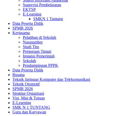
Sistem Informasi Akademik
Supervisi Pembelajaran
EKTSP
E-Learning
SMKN 1 Tuntang
Data Peserta Didik
SPMB 2026
Kerjasama
Pelatihan di Sekolah
Narasumber
Studi Tiru
Perguruan Tinggi
Instansi Pemerintah
Sekolah
Pendampingan PPPK
Data Peserta Didik
Busana
Teknik Jaringan Komputer dan Telekomunikasi
Teknik Otomotif
SPMB 2026
Struktur Organisasi
Visi, Misi & Tujuan
E-Learning
SMK N 1 TUNTANG
Guru dan Karyawan