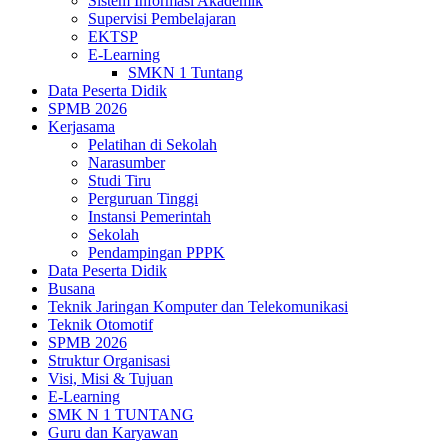
Sistem Informasi Akademik
Supervisi Pembelajaran
EKTSP
E-Learning
SMKN 1 Tuntang
Data Peserta Didik
SPMB 2026
Kerjasama
Pelatihan di Sekolah
Narasumber
Studi Tiru
Perguruan Tinggi
Instansi Pemerintah
Sekolah
Pendampingan PPPK
Data Peserta Didik
Busana
Teknik Jaringan Komputer dan Telekomunikasi
Teknik Otomotif
SPMB 2026
Struktur Organisasi
Visi, Misi & Tujuan
E-Learning
SMK N 1 TUNTANG
Guru dan Karyawan