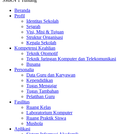
SMKN 1 Tuntang
Beranda
Profil
Identitas Sekolah
Sejarah
Visi, Misi & Tujuan
Struktur Organisasi
Kepala Sekolah
Kompetensi Keahlian
Teknik Otomotif
Teknik Jaringan Komputer dan Telekomunikasi
Busana
Personalia
Data Guru dan Karyawan
Kependidikan
Tugas Mengajar
Tugas Tambahan
Pelatihan Guru
Fasilitas
Ruang Kelas
Laboratorium Komputer
Ruang Praktik Siswa
Mushola
Aplikasi