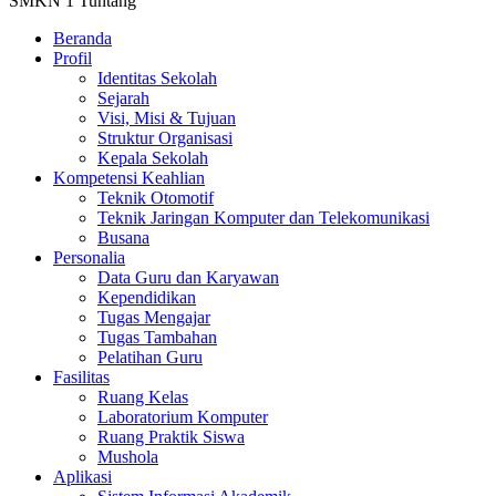
SMKN 1 Tuntang
Beranda
Profil
Identitas Sekolah
Sejarah
Visi, Misi & Tujuan
Struktur Organisasi
Kepala Sekolah
Kompetensi Keahlian
Teknik Otomotif
Teknik Jaringan Komputer dan Telekomunikasi
Busana
Personalia
Data Guru dan Karyawan
Kependidikan
Tugas Mengajar
Tugas Tambahan
Pelatihan Guru
Fasilitas
Ruang Kelas
Laboratorium Komputer
Ruang Praktik Siswa
Mushola
Aplikasi