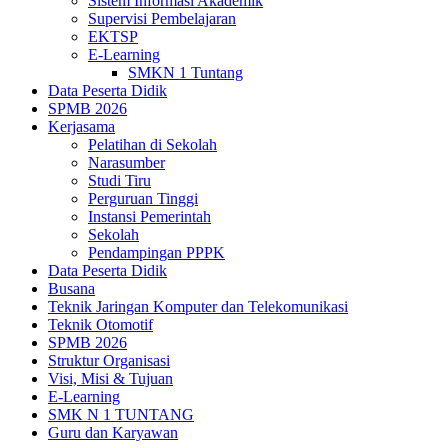
Sistem Informasi Akademik
Supervisi Pembelajaran
EKTSP
E-Learning
SMKN 1 Tuntang
Data Peserta Didik
SPMB 2026
Kerjasama
Pelatihan di Sekolah
Narasumber
Studi Tiru
Perguruan Tinggi
Instansi Pemerintah
Sekolah
Pendampingan PPPK
Data Peserta Didik
Busana
Teknik Jaringan Komputer dan Telekomunikasi
Teknik Otomotif
SPMB 2026
Struktur Organisasi
Visi, Misi & Tujuan
E-Learning
SMK N 1 TUNTANG
Guru dan Karyawan