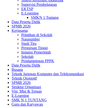
Sistem Informasi Akademik
Supervisi Pembelajaran
EKTSP
E-Learning
SMKN 1 Tuntang
Data Peserta Didik
SPMB 2026
Kerjasama
Pelatihan di Sekolah
Narasumber
Studi Tiru
Perguruan Tinggi
Instansi Pemerintah
Sekolah
Pendampingan PPPK
Data Peserta Didik
Busana
Teknik Jaringan Komputer dan Telekomunikasi
Teknik Otomotif
SPMB 2026
Struktur Organisasi
Visi, Misi & Tujuan
E-Learning
SMK N 1 TUNTANG
Guru dan Karyawan