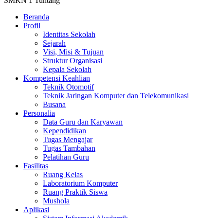
SMKN 1 Tuntang
Beranda
Profil
Identitas Sekolah
Sejarah
Visi, Misi & Tujuan
Struktur Organisasi
Kepala Sekolah
Kompetensi Keahlian
Teknik Otomotif
Teknik Jaringan Komputer dan Telekomunikasi
Busana
Personalia
Data Guru dan Karyawan
Kependidikan
Tugas Mengajar
Tugas Tambahan
Pelatihan Guru
Fasilitas
Ruang Kelas
Laboratorium Komputer
Ruang Praktik Siswa
Mushola
Aplikasi