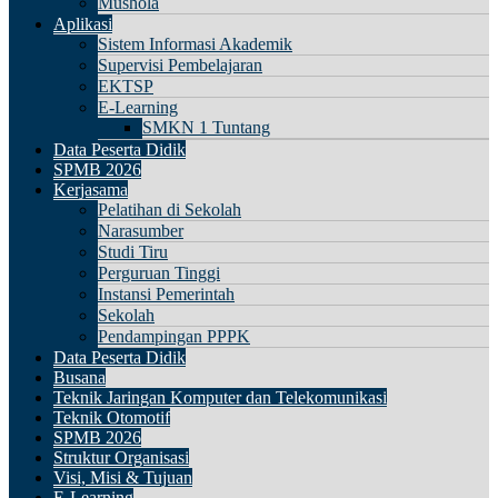
Mushola
Aplikasi
Sistem Informasi Akademik
Supervisi Pembelajaran
EKTSP
E-Learning
SMKN 1 Tuntang
Data Peserta Didik
SPMB 2026
Kerjasama
Pelatihan di Sekolah
Narasumber
Studi Tiru
Perguruan Tinggi
Instansi Pemerintah
Sekolah
Pendampingan PPPK
Data Peserta Didik
Busana
Teknik Jaringan Komputer dan Telekomunikasi
Teknik Otomotif
SPMB 2026
Struktur Organisasi
Visi, Misi & Tujuan
E-Learning