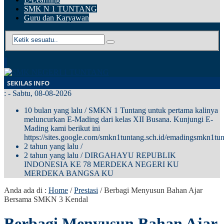
SMK N 1 TUNTANG
Guru dan Karyawan
SEKILAS INFO
:
- Sabtu, 08-08-2026
10 bulan yang lalu
/ SMKN 1 Tuntang untuk pertama kalinya
meluncurkan E-Mading dari kelas XII Busana. Kunjungi E-
Mading kami berikut ini
https://sites.google.com/smkn1tuntang.sch.id/emadingsmkn1tun
2 tahun yang lalu
/
2 tahun yang lalu
/ DIRGAHAYU REPUBLIK
INDONESIA KE 78 MERDEKA NEGERI KU
MERDEKA BANGSA KU
Anda ada di :
Home
/
Prestasi
/
Berbagi Menyusun Bahan Ajar
Bersama SMKN 3 Kendal
Berbagi Menyusun Bahan Ajar