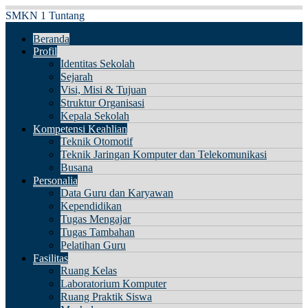
SMKN 1 Tuntang
Beranda
Profil
Identitas Sekolah
Sejarah
Visi, Misi & Tujuan
Struktur Organisasi
Kepala Sekolah
Kompetensi Keahlian
Teknik Otomotif
Teknik Jaringan Komputer dan Telekomunikasi
Busana
Personalia
Data Guru dan Karyawan
Kependidikan
Tugas Mengajar
Tugas Tambahan
Pelatihan Guru
Fasilitas
Ruang Kelas
Laboratorium Komputer
Ruang Praktik Siswa