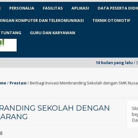
N
PERSONALIA
FASILITAS
APLIKASI
DATA PESERTA DIDI
ARINGAN KOMPUTER DAN TELEKOMUNIKASI
TEKNIK OTOMOTIF
1 TUNTANG
GURU DAN KARYAWAN
10 bulan yang lalu
/ SMKN 1 Tun
me
/
Prestasi
/
Berbagi Inovasi Membranding Sekolah dengan SMK Nusa
BRANDING SEKOLAH DENGAN
Si
bag
MARANG
Da
ng