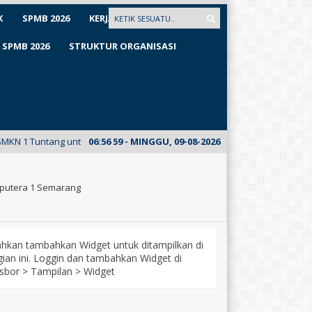
K
SPMB 2026
KERJASAMA
SPMB 2026
STRUKTUR ORGANISASI
tang untuk pertama kalinya meluncurkan E-Mading dari kelas XII Busana. 
06
:
57
00
- MINGGU, 09-08-2026
putera 1 Semarang
lahkan tambahkan Widget untuk ditampilkan di
ian ini. Loggin dan tambahkan Widget di
sbor > Tampilan > Widget