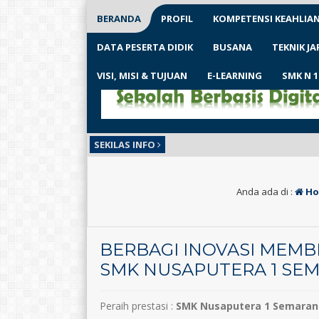
BERANDA
PROFIL
KOMPETENSI KEAHLIA
DATA PESERTA DIDIK
BUSANA
TEKNIK J
VISI, MISI & TUJUAN
E-LEARNING
SMK N 
SEKILAS INFO
Anda ada di :
Ho
BERBAGI INOVASI MEM
SMK NUSAPUTERA 1 SE
Peraih prestasi :
SMK Nusaputera 1 Semara