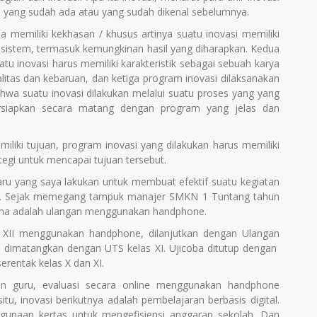
 yang sudah ada atau yang sudah dikenal sebelumnya.
a memiliki kekhasan / khusus artinya suatu inovasi memiliki
n, sistem, termasuk kemungkinan hasil yang diharapkan. Kedua
uatu inovasi harus memiliki karakteristik sebagai sebuah karya
litas dan kebaruan, dan ketiga program inovasi dilaksanakan
hwa suatu inovasi dilakukan melalui suatu proses yang yang
ersiapkan secara matang dengan program yang jelas dan
liki tujuan, program inovasi yang dilakukan harus memiliki
tegi untuk mencapai tujuan tersebut.
aru yang saya lakukan untuk membuat efektif suatu kegiatan
n. Sejak memegang tampuk manajer SMKN 1 Tuntang tahun
rtama adalah ulangan menggunakan handphone.
as XII menggunakan handphone, dilanjutkan dengan Ulangan
 dimatangkan dengan UTS kelas XI. Ujicoba ditutup dengan
rentak kelas X dan XI.
man guru, evaluasi secara online menggunakan handphone
itu, inovasi berikutnya adalah pembelajaran berbasis digital.
gunaan kertas untuk mengefisiensi anggaran sekolah. Dan