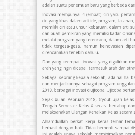
adalah suatu penemuan baru yang berbeda dari
Inovasi mempunyai 4 (empat) ciri yaitu pertam
ciri yang khas dalam arti ide, program, tatana
memiliki ciri atau unsur kebaruan, dalam arti s
dan buah pemikiran yang memiliki kadar Orisina
melalui program yang terencana, dalam arti ba
tidak tergesa-gesa, namun keinovasian dip
direncanakan terlebih dahulu.
Dan yang keempat inovasi yang digulirkan memi
arah yang ingin dicapai, termasuk arah dan stra
Sebagai seorang kepala sekolah, ada hal-hal b
dan menjadikannya sebagai program unggula
2018, berbagai inovasi diujicoba. Ujicoba pe
Sejak bulan Pebruari 2018, tryout ujian kel
Tengah Semester Kelas X secara bertahap dan
melaksanakan Ulangan Kenaikan Kelas secara se
Alhamdulillah berkat kerja keras teman-te
berhasil dengan baik. Tidak berhenti sampai dis
Ini adalah upaya sekolah meminimalkan peng