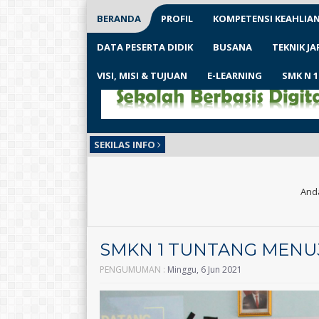
BERANDA
PROFIL
KOMPETENSI KEAHLIA
DATA PESERTA DIDIK
BUSANA
TEKNIK J
VISI, MISI & TUJUAN
E-LEARNING
SMK N 
SEKILAS INFO
Anda
SMKN 1 TUNTANG MENUJ
PENGUMUMAN :
Minggu, 6 Jun 2021