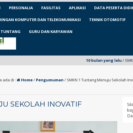
N
PERSONALIA
FASILITAS
APLIKASI
DATA PESERTA DIDI
ARINGAN KOMPUTER DAN TELEKOMUNIKASI
TEKNIK OTOMOTIF
1 TUNTANG
GURU DAN KARYAWAN
10 bulan yang lalu
/ SMKN 1 Tuntang u
 ada di :
Home
/
Pengumuman
/
SMKN 1 Tuntang Menuju Sekolah Ino
U SEKOLAH INOVATIF
Si
bag
Da