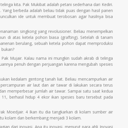
elinga kita. Pak Mukibat adalah petani sederhana dari Kediri.
n. Yang berbeda adalah beliau tidak puas dengan hasil panen
munculkan ide untuk membuat terobosan agar hasilnya bisa
nanaman singkong yang revolusioner. Beliau menempelkan
n di atas ketela pohon biasa (grafting). Setelah di tanam
emanenan berulang, sebuah ketela pohon dapat memproduksi
a bukan?
 Pak Mujair. Kalau nama ini mungkin sudah akrab di telinga
emuannya penuh dengan perjuangan karena mengubah spesies
sukan kedalam gentong tanah liat. Beliau mencampurkan air
percampuran air laut dan air tawar di lakukan secara terus
 dan memperbesar jumlah air tawar. Sampai satu saat kedua
 11, berhasil hidup 4 ekor ikan spesies baru tersebut pada
k Moedjair. 4 Ikan itu dia tangkarkan di kolam sumber air
tu kolam dan berkembang menjadi 3 kolam.
an dari inovasi. Apa itu inovasi, menurut para ahli Inovasi