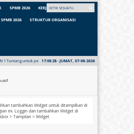
K
SPMB 2026
KERJASAMA
SPMB 2026
STRUKTUR ORGANISASI
ntuk pertama kalinya meluncurkan E-Mading dari kelas XII Busana. Kunju
17
:
08
29
- JUMAT, 07-08-2026
vatif
lahkan tambahkan Widget untuk ditampilkan di
ian ini. Loggin dan tambahkan Widget di
sbor > Tampilan > Widget