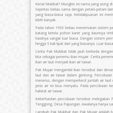
Kenal Mukibat? Mungkin ini nama yang asing di t
Sepintas beliau sama dengan petani-petani lai
yang biasa-biasa saja. Ketidakpuasan ini me
lebih banyak.
Pada tahun 1950 beliau menemukan sistem pe
batang ketela pohon karet yang daunnya rimbu
hasilnya sangat luar biasa. Dengan sistem p
hingga 5 kali lipat dari yang biasanya. Luar bias
Cerita Pak Mukibat tidak jauh berbeda dengan
kita sebagai penemu ikan mujair. Cerita pen
ikan air laut menjadi ikan air tawar.
Pak Mujair mengambil ikan tersebut dan dima
laut dan air tawar dalam gentong. Percobaan 
menerus, dengan memperkecil jumlah air laut
jenis air ini bisa menyatu. Pada percobaan ke
habitat air tawar.
Keberhasilan percobaan tersebut melegakan Pa
Tenggong, Desa Papungan. Awalanya hanya sa
Langkah Pak Mukibat dan Pak Mujair adalah bagi