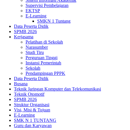
Sistem Informasi Akademik
Supervisi Pembelajaran
EKTSP
E-Learning
SMKN 1 Tuntang
Data Peserta Didik
SPMB 2026
Kerjasama
Pelatihan di Sekolah
Narasumber
Studi Tiru
Perguruan Tinggi
Instansi Pemerintah
Sekolah
Pendampingan PPPK
Data Peserta Didik
Busana
Teknik Jaringan Komputer dan Telekomunikasi
Teknik Otomotif
SPMB 2026
Struktur Organisasi
Visi, Misi & Tujuan
E-Learning
SMK N 1 TUNTANG
Guru dan Karyawan