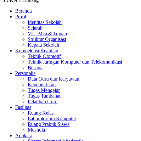
SMKN 1 Tuntang
Beranda
Profil
Identitas Sekolah
Sejarah
Visi, Misi & Tujuan
Struktur Organisasi
Kepala Sekolah
Kompetensi Keahlian
Teknik Otomotif
Teknik Jaringan Komputer dan Telekomunikasi
Busana
Personalia
Data Guru dan Karyawan
Kependidikan
Tugas Mengajar
Tugas Tambahan
Pelatihan Guru
Fasilitas
Ruang Kelas
Laboratorium Komputer
Ruang Praktik Siswa
Mushola
Aplikasi