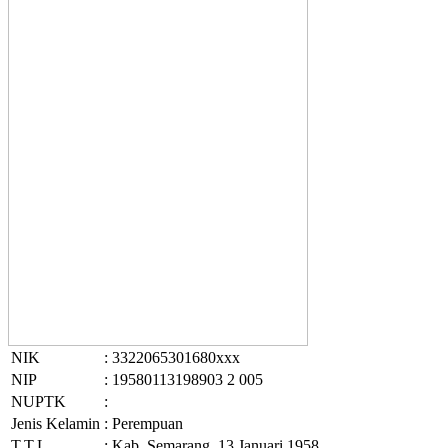
NIK
: 3322065301680xxx
NIP
: 19580113198903 2 005
NUPTK
:
Jenis Kelamin
: Perempuan
T.T.L
: Kab. Semarang, 13 Januari 1958