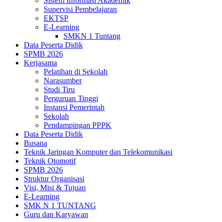
Sistem Informasi Akademik
Supervisi Pembelajaran
EKTSP
E-Learning
SMKN 1 Tuntang
Data Peserta Didik
SPMB 2026
Kerjasama
Pelatihan di Sekolah
Narasumber
Studi Tiru
Perguruan Tinggi
Instansi Pemerintah
Sekolah
Pendampingan PPPK
Data Peserta Didik
Busana
Teknik Jaringan Komputer dan Telekomunikasi
Teknik Otomotif
SPMB 2026
Struktur Organisasi
Visi, Misi & Tujuan
E-Learning
SMK N 1 TUNTANG
Guru dan Karyawan