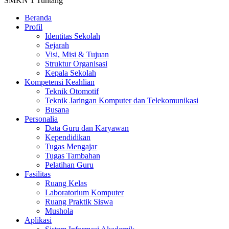
SMKN 1 Tuntang
Beranda
Profil
Identitas Sekolah
Sejarah
Visi, Misi & Tujuan
Struktur Organisasi
Kepala Sekolah
Kompetensi Keahlian
Teknik Otomotif
Teknik Jaringan Komputer dan Telekomunikasi
Busana
Personalia
Data Guru dan Karyawan
Kependidikan
Tugas Mengajar
Tugas Tambahan
Pelatihan Guru
Fasilitas
Ruang Kelas
Laboratorium Komputer
Ruang Praktik Siswa
Mushola
Aplikasi