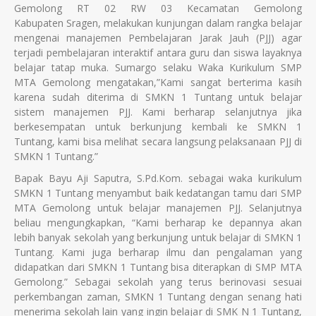
Gemolong RT 02 RW 03 Kecamatan Gemolong
Kabupaten Sragen, melakukan kunjungan dalam rangka belajar
mengenai manajemen Pembelajaran Jarak Jauh (PJJ) agar
terjadi pembelajaran interaktif antara guru dan siswa layaknya
belajar tatap muka. Sumargo selaku Waka Kurikulum SMP
MTA Gemolong mengatakan,”Kami sangat berterima kasih
karena sudah diterima di SMKN 1 Tuntang untuk belajar
sistem manajemen PJJ. Kami berharap selanjutnya jika
berkesempatan untuk berkunjung kembali ke SMKN 1
Tuntang, kami bisa melihat secara langsung pelaksanaan PJJ di
SMKN 1 Tuntang.”
Bapak Bayu Aji Saputra, S.Pd.Kom. sebagai waka kurikulum
SMKN 1 Tuntang menyambut baik kedatangan tamu dari SMP
MTA Gemolong untuk belajar manajemen PJJ. Selanjutnya
beliau mengungkapkan, “Kami berharap ke depannya akan
lebih banyak sekolah yang berkunjung untuk belajar di SMKN 1
Tuntang. Kami juga berharap ilmu dan pengalaman yang
didapatkan dari SMKN 1 Tuntang bisa diterapkan di SMP MTA
Gemolong.” Sebagai sekolah yang terus berinovasi sesuai
perkembangan zaman, SMKN 1 Tuntang dengan senang hati
menerima sekolah lain yang ingin belajar di SMK N 1 Tuntang,