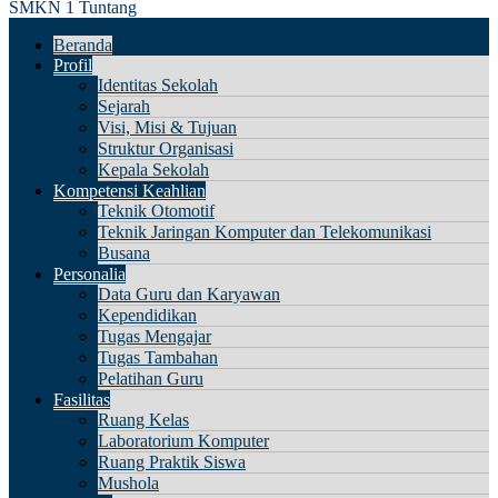
SMKN 1 Tuntang
Beranda
Profil
Identitas Sekolah
Sejarah
Visi, Misi & Tujuan
Struktur Organisasi
Kepala Sekolah
Kompetensi Keahlian
Teknik Otomotif
Teknik Jaringan Komputer dan Telekomunikasi
Busana
Personalia
Data Guru dan Karyawan
Kependidikan
Tugas Mengajar
Tugas Tambahan
Pelatihan Guru
Fasilitas
Ruang Kelas
Laboratorium Komputer
Ruang Praktik Siswa
Mushola