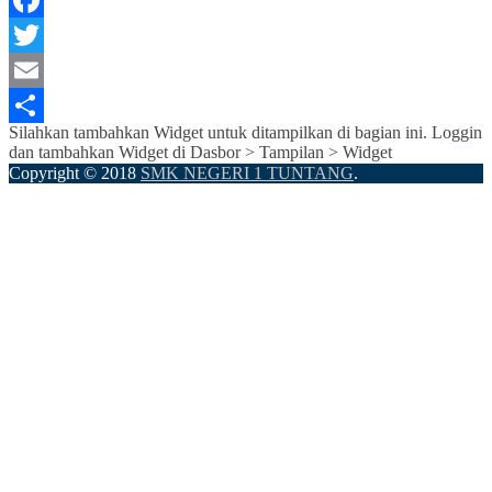
Facebook
Twitter
Email
Silahkan tambahkan Widget untuk ditampilkan di bagian ini. Loggin
Share
dan tambahkan Widget di Dasbor > Tampilan > Widget
Copyright © 2018
SMK NEGERI 1 TUNTANG
.