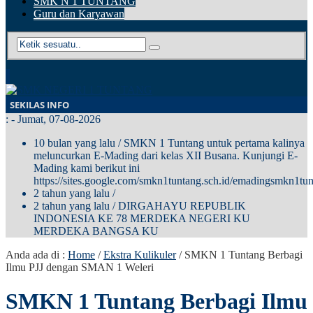
SMK N 1 TUNTANG
Guru dan Karyawan
SEKILAS INFO
:
- Jumat, 07-08-2026
10 bulan yang lalu
/ SMKN 1 Tuntang untuk pertama kalinya
meluncurkan E-Mading dari kelas XII Busana. Kunjungi E-
Mading kami berikut ini
https://sites.google.com/smkn1tuntang.sch.id/emadingsmkn1tun
2 tahun yang lalu
/
2 tahun yang lalu
/ DIRGAHAYU REPUBLIK
INDONESIA KE 78 MERDEKA NEGERI KU
MERDEKA BANGSA KU
Anda ada di :
Home
/
Ekstra Kulikuler
/
SMKN 1 Tuntang Berbagi
Ilmu PJJ dengan SMAN 1 Weleri
SMKN 1 Tuntang Berbagi Ilmu