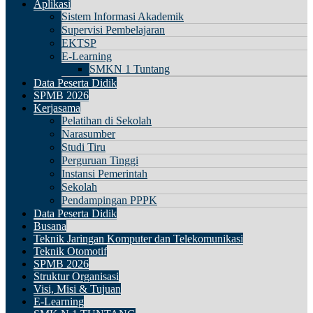
Aplikasi
Sistem Informasi Akademik
Supervisi Pembelajaran
EKTSP
E-Learning
SMKN 1 Tuntang
Data Peserta Didik
SPMB 2026
Kerjasama
Pelatihan di Sekolah
Narasumber
Studi Tiru
Perguruan Tinggi
Instansi Pemerintah
Sekolah
Pendampingan PPPK
Data Peserta Didik
Busana
Teknik Jaringan Komputer dan Telekomunikasi
Teknik Otomotif
SPMB 2026
Struktur Organisasi
Visi, Misi & Tujuan
E-Learning