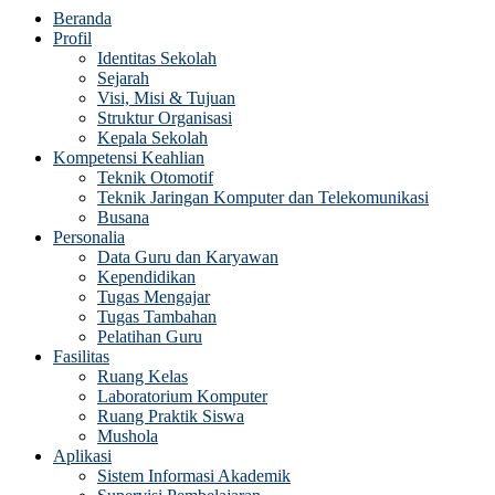
Beranda
Profil
Identitas Sekolah
Sejarah
Visi, Misi & Tujuan
Struktur Organisasi
Kepala Sekolah
Kompetensi Keahlian
Teknik Otomotif
Teknik Jaringan Komputer dan Telekomunikasi
Busana
Personalia
Data Guru dan Karyawan
Kependidikan
Tugas Mengajar
Tugas Tambahan
Pelatihan Guru
Fasilitas
Ruang Kelas
Laboratorium Komputer
Ruang Praktik Siswa
Mushola
Aplikasi
Sistem Informasi Akademik