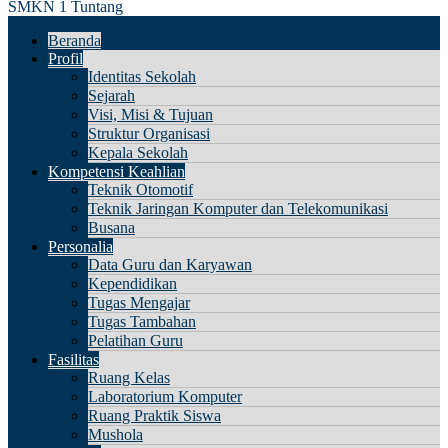
SMKN 1 Tuntang
Beranda
Profil
Identitas Sekolah
Sejarah
Visi, Misi & Tujuan
Struktur Organisasi
Kepala Sekolah
Kompetensi Keahlian
Teknik Otomotif
Teknik Jaringan Komputer dan Telekomunikasi
Busana
Personalia
Data Guru dan Karyawan
Kependidikan
Tugas Mengajar
Tugas Tambahan
Pelatihan Guru
Fasilitas
Ruang Kelas
Laboratorium Komputer
Ruang Praktik Siswa
Mushola