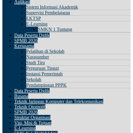
Aplikasi
Sistem Informasi Akademik
Supervisi Pembelajaran
EKTSP
E-Learning
SMKN 1 Tuntang
Data Peserta Didik
SPMB 2026
Kerjasama
Pelatihan di Sekolah
Narasumber
Studi Tiru
Perguruan Tinggi
Instansi Pemerintah
Sekolah
Pendampingan PPPK
Data Peserta Didik
Busana
Teknik Jaringan Komputer dan Telekomunikasi
Teknik Otomotif
SPMB 2026
Struktur Organisasi
Visi, Misi & Tujuan
E-Learning