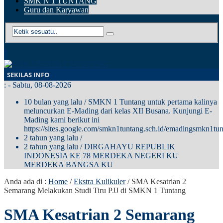
SMK N 1 TUNTANG
Guru dan Karyawan
SEKILAS INFO
:
- Sabtu, 08-08-2026
10 bulan yang lalu
/ SMKN 1 Tuntang untuk pertama kalinya
meluncurkan E-Mading dari kelas XII Busana. Kunjungi E-
Mading kami berikut ini
https://sites.google.com/smkn1tuntang.sch.id/emadingsmkn1tun
2 tahun yang lalu
/
2 tahun yang lalu
/ DIRGAHAYU REPUBLIK
INDONESIA KE 78 MERDEKA NEGERI KU
MERDEKA BANGSA KU
Anda ada di :
Home
/
Ekstra Kulikuler
/
SMA Kesatrian 2
Semarang Melakukan Studi Tiru PJJ di SMKN 1 Tuntang
SMA Kesatrian 2 Semarang