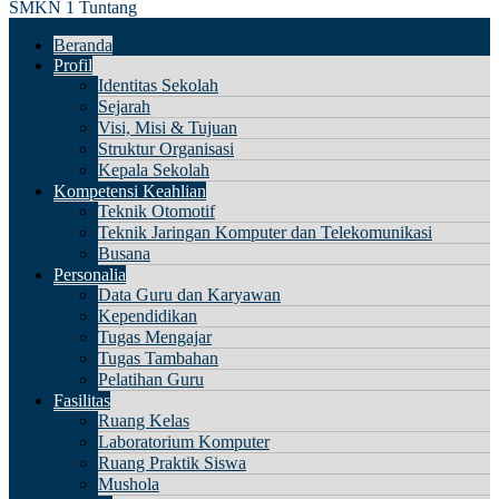
SMKN 1 Tuntang
Beranda
Profil
Identitas Sekolah
Sejarah
Visi, Misi & Tujuan
Struktur Organisasi
Kepala Sekolah
Kompetensi Keahlian
Teknik Otomotif
Teknik Jaringan Komputer dan Telekomunikasi
Busana
Personalia
Data Guru dan Karyawan
Kependidikan
Tugas Mengajar
Tugas Tambahan
Pelatihan Guru
Fasilitas
Ruang Kelas
Laboratorium Komputer
Ruang Praktik Siswa
Mushola