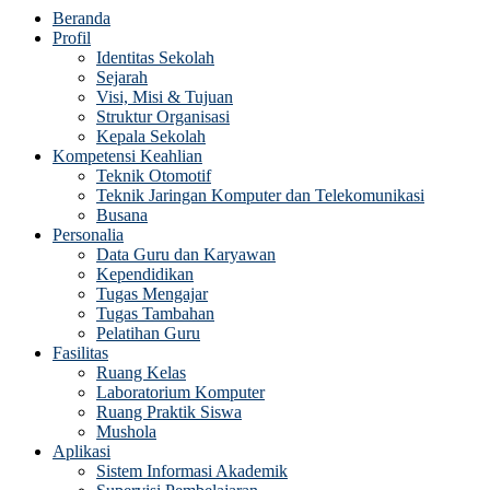
Beranda
Profil
Identitas Sekolah
Sejarah
Visi, Misi & Tujuan
Struktur Organisasi
Kepala Sekolah
Kompetensi Keahlian
Teknik Otomotif
Teknik Jaringan Komputer dan Telekomunikasi
Busana
Personalia
Data Guru dan Karyawan
Kependidikan
Tugas Mengajar
Tugas Tambahan
Pelatihan Guru
Fasilitas
Ruang Kelas
Laboratorium Komputer
Ruang Praktik Siswa
Mushola
Aplikasi
Sistem Informasi Akademik