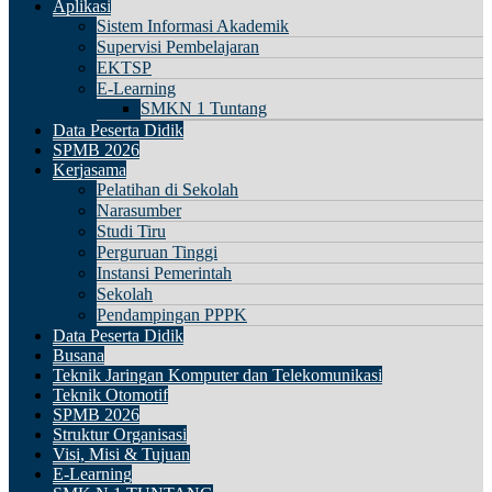
Aplikasi
Sistem Informasi Akademik
Supervisi Pembelajaran
EKTSP
E-Learning
SMKN 1 Tuntang
Data Peserta Didik
SPMB 2026
Kerjasama
Pelatihan di Sekolah
Narasumber
Studi Tiru
Perguruan Tinggi
Instansi Pemerintah
Sekolah
Pendampingan PPPK
Data Peserta Didik
Busana
Teknik Jaringan Komputer dan Telekomunikasi
Teknik Otomotif
SPMB 2026
Struktur Organisasi
Visi, Misi & Tujuan
E-Learning