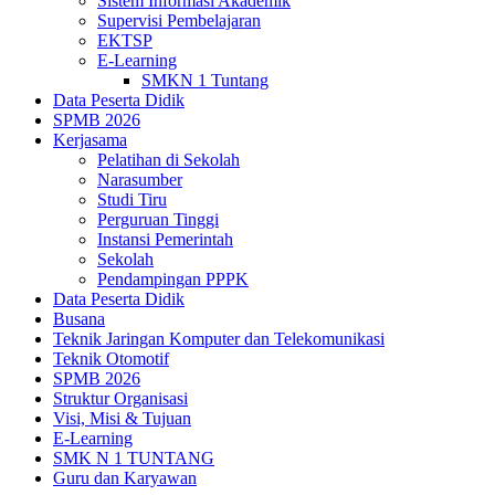
Sistem Informasi Akademik
Supervisi Pembelajaran
EKTSP
E-Learning
SMKN 1 Tuntang
Data Peserta Didik
SPMB 2026
Kerjasama
Pelatihan di Sekolah
Narasumber
Studi Tiru
Perguruan Tinggi
Instansi Pemerintah
Sekolah
Pendampingan PPPK
Data Peserta Didik
Busana
Teknik Jaringan Komputer dan Telekomunikasi
Teknik Otomotif
SPMB 2026
Struktur Organisasi
Visi, Misi & Tujuan
E-Learning
SMK N 1 TUNTANG
Guru dan Karyawan