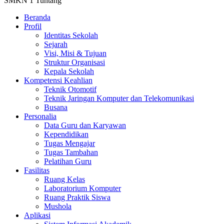
SMKN 1 Tuntang
Beranda
Profil
Identitas Sekolah
Sejarah
Visi, Misi & Tujuan
Struktur Organisasi
Kepala Sekolah
Kompetensi Keahlian
Teknik Otomotif
Teknik Jaringan Komputer dan Telekomunikasi
Busana
Personalia
Data Guru dan Karyawan
Kependidikan
Tugas Mengajar
Tugas Tambahan
Pelatihan Guru
Fasilitas
Ruang Kelas
Laboratorium Komputer
Ruang Praktik Siswa
Mushola
Aplikasi